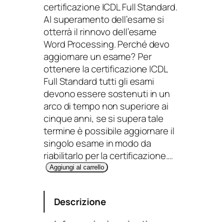
certificazione ICDL Full Standard.
Al superamento dell’esame si
otterrà il rinnovo dell’esame
Word Processing. Perché devo
aggiornare un esame? Per
ottenere la certificazione ICDL
Full Standard tutti gli esami
devono essere sostenuti in un
arco di tempo non superiore ai
cinque anni, se si supera tale
termine è possibile aggiornare il
singolo esame in modo da
riabilitarlo per la certificazione.…
W
Aggiungi al carrello
o
r
Descrizione
d
P