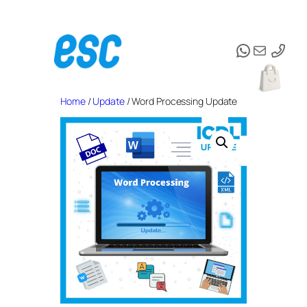
Vai
al
WhatsAp
Email
contenuto
Home
/
Update
/ Word Processing Update