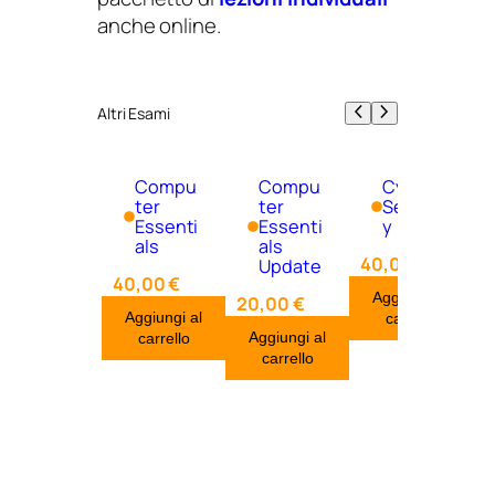
anche online.
Altri Esami
Compu
Compu
Cyber
ter
ter
Securit
Essenti
Essenti
y
als
als
40,00
€
Update
40,00
€
Aggiungi al
20,00
€
Aggiungi al
carrello
Aggiungi al
carrello
carrello