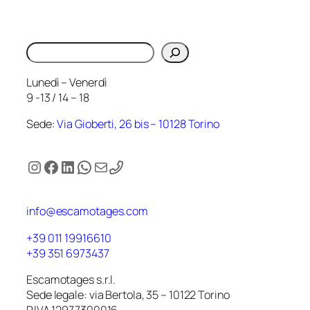
Cerca
Lunedì – Venerdì
9 -13 / 14 – 18
Sede:
Via Gioberti, 26 bis – 10128 Torino
Instagram
Facebook
LinkedIn
WhatsApp
Email
info@escamotages.com
+39 011 19916610
+39 351 6973437
Escamotages s.r.l.
Sede legale: via Bertola, 35 – 10122 Torino
P.IVA 12977300016