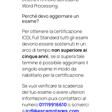
n
Word Processing.
t
Perché devo aggiornare un
i
esame?
t
à
Per ottenere la certificazione
ICDL Full Standard tutti gli esami
devono essere sostenuti in un
arco di tempo
non superiore ai
cinque anni
, se si supera tale
termine è possibile aggiornare il
singolo esame in modo da
riabilitarlo per la certificazione.
Se vuoi verificare la scadenza
del tuo esame o avere ulteriori
informazioni puoi contattarci al
numero
01119916610
o scriverci
a
icdl@escamotages.com
.