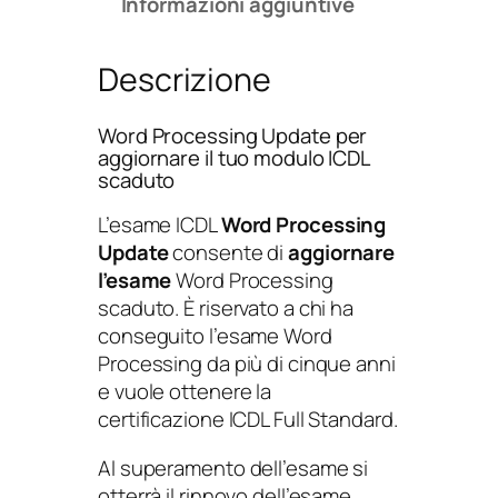
Informazioni aggiuntive
r
o
Descrizione
c
e
s
Word Processing Update per
s
aggiornare il tuo modulo ICDL
scaduto
i
n
L’esame ICDL
Word Processing
g
Update
consente di
aggiornare
U
l’esame
Word Processing
p
scaduto. È riservato a chi ha
d
conseguito l’esame Word
a
Processing da più di cinque anni
t
e vuole ottenere la
e
certificazione ICDL Full Standard.
q
u
Al superamento dell’esame si
a
otterrà il rinnovo dell’esame