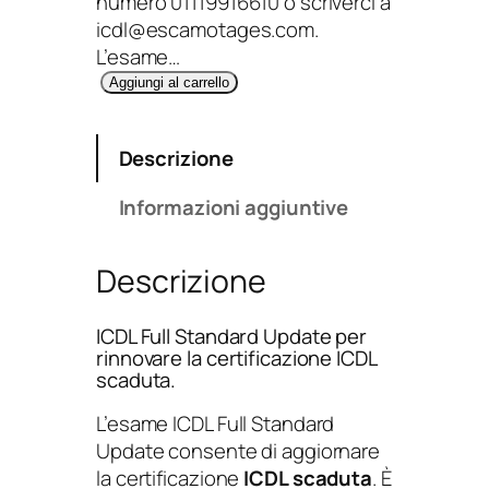
numero 01119916610 o scriverci a
icdl@escamotages.com.
L’esame…
F
Aggiungi al carrello
u
l
Descrizione
l
S
Informazioni aggiuntive
t
a
Descrizione
n
d
a
ICDL Full Standard Update per
r
rinnovare la certificazione ICDL
scaduta.
d
U
L’esame ICDL Full Standard
p
Update consente di aggiornare
d
la certificazione
ICDL scaduta
. È