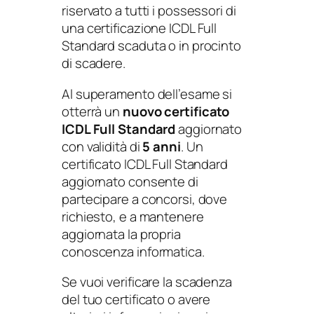
a
riservato a tutti i possessori di
t
una certificazione ICDL Full
e
Standard scaduta o in procinto
q
di scadere.
u
a
Al superamento dell’esame si
n
otterrà un
nuovo certificato
t
ICDL Full Standard
aggiornato
i
con validità di
5 anni
. Un
t
certificato ICDL Full Standard
à
aggiornato consente di
partecipare a concorsi, dove
richiesto, e a mantenere
aggiornata la propria
conoscenza informatica.
Se vuoi verificare la scadenza
del tuo certificato o avere