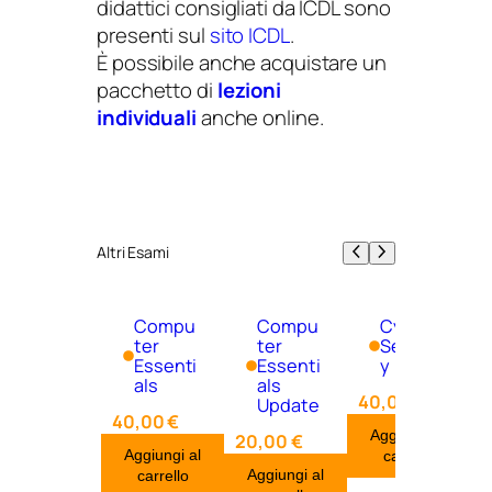
didattici consigliati da ICDL sono
presenti sul
sito ICDL
.
È possibile anche acquistare un
pacchetto di
lezioni
individuali
anche online.
Altri Esami
Compu
Compu
Cyber
ter
ter
Securit
Essenti
Essenti
y
als
als
40,00
€
Update
40,00
€
Aggiungi al
20,00
€
Aggiungi al
carrello
Aggiungi al
carrello