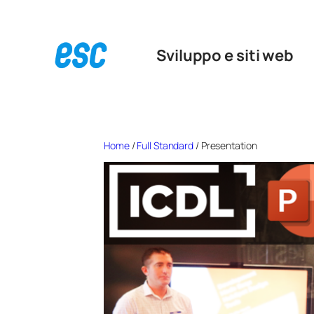
Vai
al
Sviluppo e siti web
contenuto
Home
/
Full Standard
/ Presentation