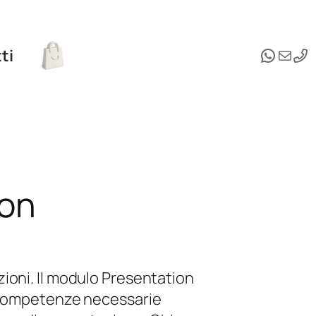
Whats
Email
ti
ion
ioni. Il modulo Presentation
e competenze necessarie