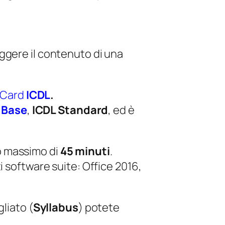
eggere il contenuto di una
l Card
ICDL
.
 Base
,
I
CDL Standard
, ed è
o massimo di
45 minuti
.
 software suite: Office 2016,
liato (
Syllabus
) potete