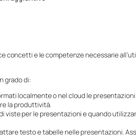
s
e
n
t
a
t
ce concetti e le competenze necessarie all’uti
i
o
n
n grado di:
q
u
formati localmente o nel cloud le presentazioni
a
re la produttività.
n
i viste per le presentazioni e quando utilizzarl
t
i
attare testo e tabelle nelle presentazioni. Asse