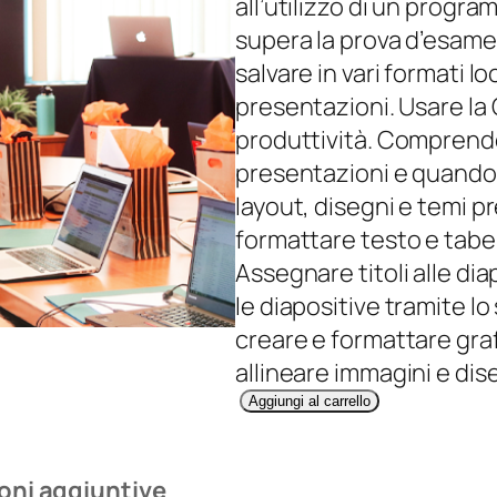
all’utilizzo di un progr
supera la prova d’esame 
salvare in vari formati l
presentazioni. Usare la 
produttività. Comprendere
presentazioni e quando ut
layout, disegni e temi pr
formattare testo e tabel
Assegnare titoli alle di
le diapositive tramite l
creare e formattare grafi
allineare immagini e dis
P
Aggiungi al carrello
r
e
oni aggiuntive