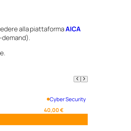
cedere alla piattaforma
AICA
on-demand).
e.
Cyber Security
40,00
€
Aggiungi al carrello