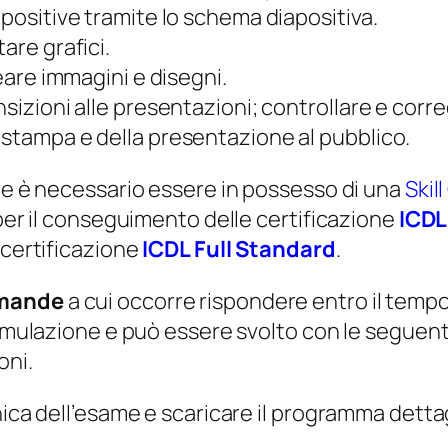
t
apositive tramite lo schema diapositiva.
à
are grafici.
neare immagini e disegni.
sizioni alle presentazioni; controllare e corr
 stampa e della presentazione al pubblico.
ne è necessario essere in possesso di una
Skil
 per il conseguimento delle certificazione
ICDL
 certificazione
ICDL Full Standard
.
mande
a cui occorre rispondere entro il temp
simulazione e può essere svolto con le seguenti
oni.
nica dell’esame e scaricare il programma dettag