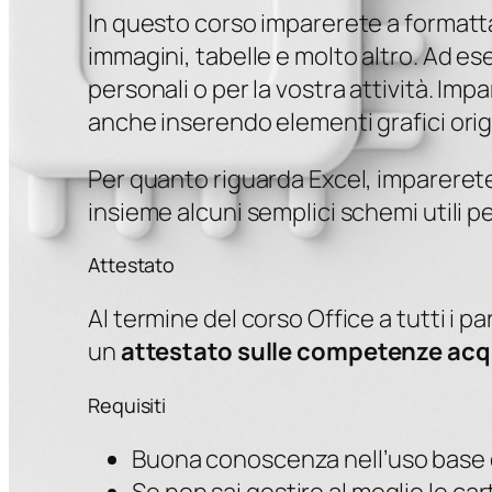
In questo corso imparerete a format
immagini, tabelle e molto altro. Ad 
personali o per la vostra attività. Imp
anche inserendo elementi grafici orig
Per quanto riguarda Excel, impareret
insieme alcuni semplici schemi utili pe
Attestato
Al termine del corso Office a tutti i p
un
attestato sulle competenze acq
Requisiti
Buona conoscenza nell’uso base d