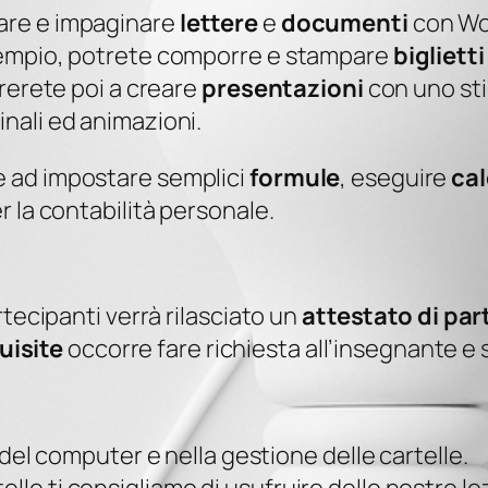
tare e impaginare
lettere
e
documenti
con Wor
esempio, potrete comporre e stampare
biglietti
arerete poi a creare
presentazioni
con uno sti
inali ed animazioni.
e ad impostare semplici
formule
, eseguire
cal
r la contabilità personale.
artecipanti verrà rilasciato un
attestato di pa
uisite
occorre fare richiesta all’insegnante e 
el computer e nella gestione delle cartelle.