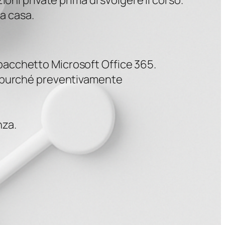
ioni private prima di svolgere il corso.
a casa.
 pacchetto Microsoft Office 365.
le, purché preventivamente
nza.