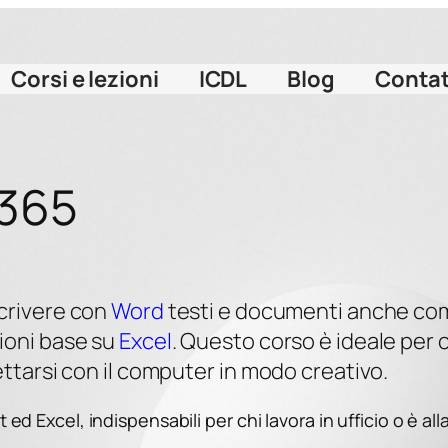
Corsi e lezioni
ICDL
Blog
Contat
 365
crivere con
Word
testi e documenti anche com
ioni base su
Excel
. Questo corso è ideale per 
ettarsi con il computer in modo creativo.
 Excel, indispensabili per chi lavora in ufficio o è all