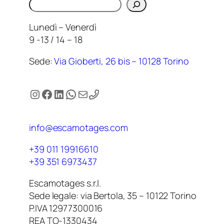
Cerca
Lunedì – Venerdì
9 -13 / 14 – 18
Sede:
Via Gioberti, 26 bis – 10128 Torino
Instagram
Facebook
LinkedIn
WhatsApp
Email
info@escamotages.com
+39 011 19916610
+39 351 6973437
Escamotages s.r.l.
Sede legale: via Bertola, 35 – 10122 Torino
P.IVA 12977300016
REA TO-1330434