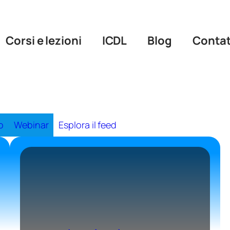
Corsi e lezioni
ICDL
Blog
Contat
o
Webinar
Esplora il feed