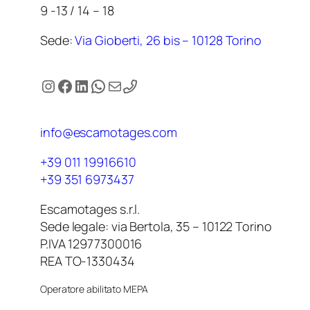
9 -13 / 14 – 18
Sede:
Via Gioberti, 26 bis – 10128 Torino
Instagram
Facebook
LinkedIn
WhatsApp
Email
info@escamotages.com
+39 011 19916610
+39 351 6973437
Escamotages s.r.l.
Sede legale: via Bertola, 35 – 10122 Torino
P.IVA 12977300016
REA TO-1330434
Operatore abilitato MEPA