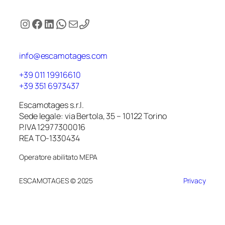
Instagram
Facebook
LinkedIn
WhatsApp
Email
info@escamotages.com
+39 011 19916610
+39 351 6973437
Escamotages s.r.l.
Sede legale: via Bertola, 35 – 10122 Torino
P.IVA 12977300016
REA TO-1330434
Operatore abilitato MEPA
ESCAMOTAGES © 2025
Privacy