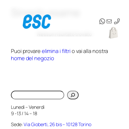
Singolo esame
Vai
al
WhatsAp
Email
contenuto
Nessun risultato trovato
Puoi provare
elimina i filtri
o vai alla nostra
home del negozio
Cerca
Lunedì – Venerdì
9 -13 / 14 – 18
Sede:
Via Gioberti, 26 bis – 10128 Torino