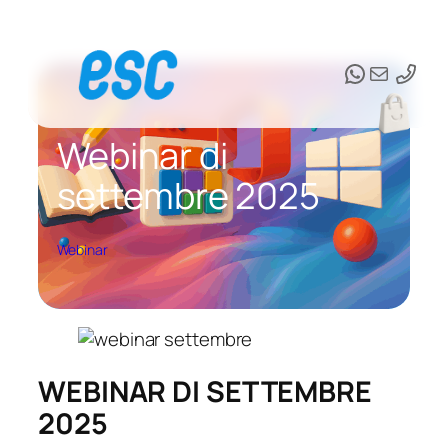
Vai
al
WhatsAp
Email
contenuto
Webinar di
settembre 2025
Webinar
WEBINAR DI SETTEMBRE
2025