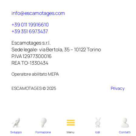
info@escamotages.com
+39 011 19916610
+39 351 6973437
Escamotages s.r.l.
Sede legale: via Bertola, 35 – 10122 Torino
P.IVA 12977300016
REA TO-1330434
Operatore abilitato MEPA
ESCAMOTAGES © 2025
Privacy
Sviluppo
Formazione
Menu
Icdl
Contatti