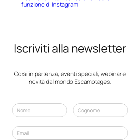
funzione di Instagram
Iscriviti alla newsletter
Corsi in partenza, eventi speciali, webinar e
novità dal mondo Escamotages.
N
*
o
*
m
Nome
Cognome
*
e
E
*
m