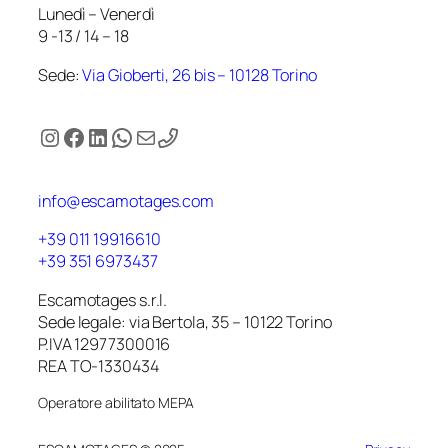
Lunedì – Venerdì
9 -13 / 14 – 18
Sede:
Via Gioberti, 26 bis – 10128 Torino
Instagram
Facebook
LinkedIn
WhatsApp
Email
info@escamotages.com
+39 011 19916610
+39 351 6973437
Escamotages s.r.l.
Sede legale: via Bertola, 35 – 10122 Torino
P.IVA 12977300016
REA TO-1330434
Operatore abilitato MEPA