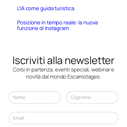
L’IA come guida turistica
Posizione in tempo reale: la nuova
funzione di Instagram
Iscriviti alla newsletter
Corsi in partenza, eventi speciali, webinar e
novità dal mondo Escamotages.
N
N
o
o
m
Nome
Cognome
m
e
e
E
*
*
m
N
a