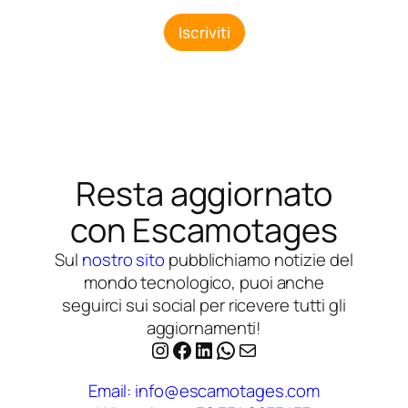
o
i
m
l
Iscriviti
e
*
Resta aggiornato
con Escamotages
Sul
nostro sito
pubblichiamo notizie del
mondo tecnologico, puoi anche
seguirci sui social per ricevere tutti gli
aggiornamenti!
Instagram
Facebook
LinkedIn
WhatsApp
Email
Email: info@escamotages.com