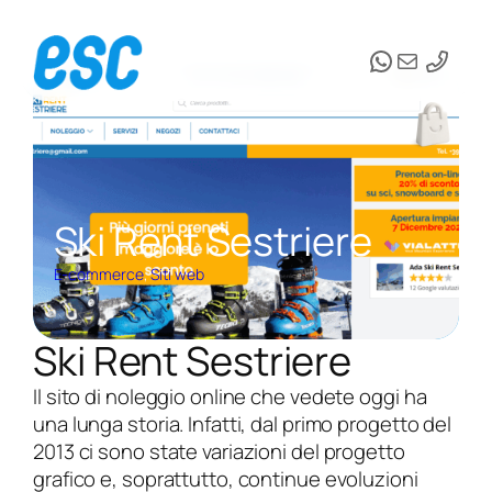
Vai
WhatsApp
Email
al
contenuto
Ski Rent Sestriere
E-commerce
, 
Siti web
Ski Rent Sestriere
Il sito di noleggio online che vedete oggi ha
una lunga storia. Infatti, dal primo progetto del
2013 ci sono state variazioni del progetto
grafico e, soprattutto, continue evoluzioni