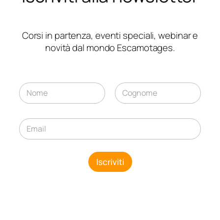
Corsi in partenza, eventi speciali, webinar e
novità dal mondo Escamotages.
N
o
m
Nome
Cognome
e
E
*
*
m
*
a
E
i
m
l
Iscriviti
a
*
i
l