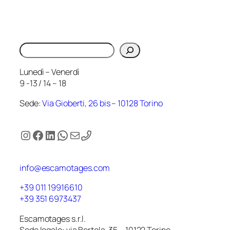
Cerca
Lunedì – Venerdì
9 -13 / 14 – 18
Sede:
Via Gioberti, 26 bis – 10128 Torino
Instagram
Facebook
LinkedIn
WhatsApp
Email
info@escamotages.com
+39 011 19916610
+39 351 6973437
Escamotages s.r.l.
Sede legale: via Bertola, 35 – 10122 Torino