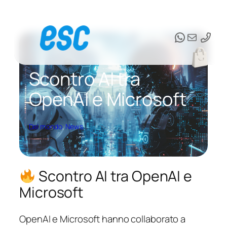
Vai
al
WhatsAp
Email
contenuto
Scontro AI tra
OpenAI e Microsoft
Dal mondo
, 
News
Scontro AI tra OpenAI e
Microsoft
OpenAI e Microsoft hanno collaborato a