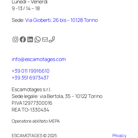
Lunedì – Venerdì
9 -13 / 14 – 18
Sede:
Via Gioberti, 26 bis – 10128 Torino
Instagram
Facebook
LinkedIn
WhatsApp
Email
info@escamotages.com
+39 011 19916610
+39 351 6973437
Escamotages s.r.l.
Sede legale: via Bertola, 35 – 10122 Torino
P.IVA 12977300016
REA TO-1330434
Operatore abilitato MEPA
ESCAMOTAGES © 2025
Privacy