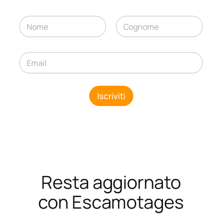
N
o
m
Nome
Cognome
e
E
*
*
m
*
a
*
i
l
Iscriviti
*
Resta aggiornato
con Escamotages