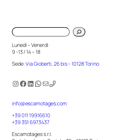
Cerca
Lunedì – Venerdì
9 -13 / 14 – 18
Sede:
Via Gioberti, 26 bis – 10128 Torino
Instagram
Facebook
LinkedIn
WhatsApp
Email
info@escamotages.com
+39 011 19916610
+39 351 6973437
Escamotages s.r.l.