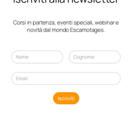
Corsi in partenza, eventi speciali, webinar e
novità dal mondo Escamotages.
N
E
o
m
m
Nome
Cognome
a
e
i
E
*
l
m
E
a
m
i
a
l
Iscriviti
i
*
l
*