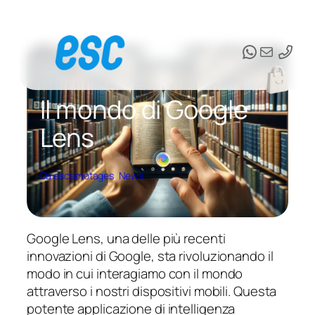
Vai
al
WhatsAp
Email
contenuto
Il mondo di Google
Lens
Da escamotages
, 
News
Google Lens, una delle più recenti
innovazioni di Google, sta rivoluzionando il
modo in cui interagiamo con il mondo
attraverso i nostri dispositivi mobili. Questa
potente applicazione di intelligenza