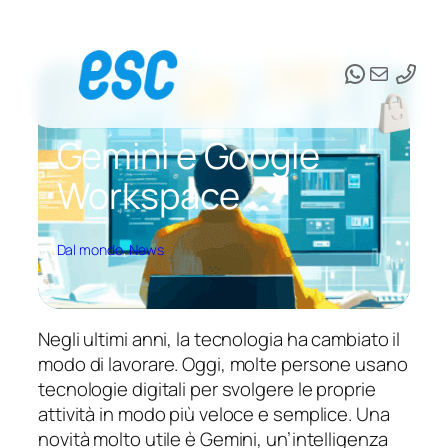
Vai
al
WhatsAp
Email
contenuto
Gemini e Google
Workspace
Dal mondo
, 
News
Negli ultimi anni, la tecnologia ha cambiato il
modo di lavorare. Oggi, molte persone usano
tecnologie digitali per svolgere le proprie
attività in modo più veloce e semplice. Una
novità molto utile è Gemini, un’intelligenza