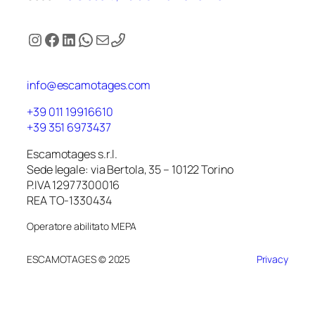
Instagram
Facebook
LinkedIn
WhatsApp
Email
info@escamotages.com
+39 011 19916610
+39 351 6973437
Escamotages s.r.l.
Sede legale: via Bertola, 35 – 10122 Torino
P.IVA 12977300016
REA TO-1330434
Operatore abilitato MEPA
ESCAMOTAGES © 2025
Privacy