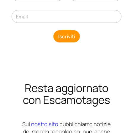
m
Nome
Cognome
e
E
*
E
m
m
a
a
i
i
l
Iscriviti
l
*
*
E
m
a
i
l
Resta aggiornato
con Escamotages
Sul
nostro sito
pubblichiamo notizie
del mondo tecnologico, puoi anche