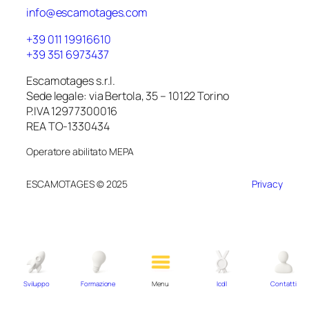
info@escamotages.com
+39 011 19916610
+39 351 6973437
Escamotages s.r.l.
Sede legale: via Bertola, 35 – 10122 Torino
P.IVA 12977300016
REA TO-1330434
Operatore abilitato MEPA
ESCAMOTAGES © 2025
Privacy
Sviluppo
Formazione
Menu
Icdl
Contatti