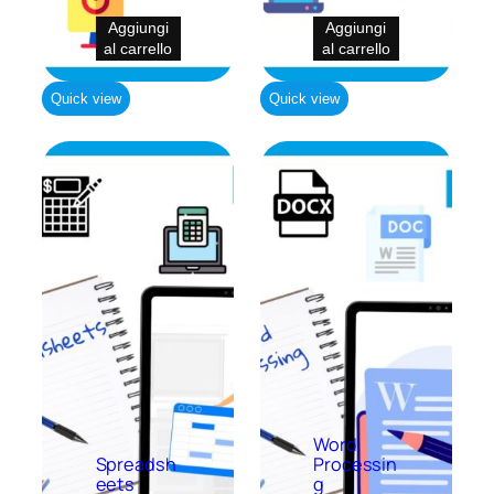
Aggiungi
Aggiungi
al carrello
al carrello
Quick view
Quick view
Word
Spreadsh
Processin
eets
g