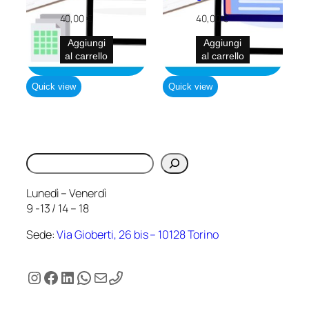
40,00
€
40,00
€
Aggiungi
Aggiungi
al carrello
al carrello
Quick view
Quick view
Cerca
Lunedì – Venerdì
9 -13 / 14 – 18
Sede:
Via Gioberti, 26 bis – 10128 Torino
Instagram
Facebook
LinkedIn
WhatsApp
Email