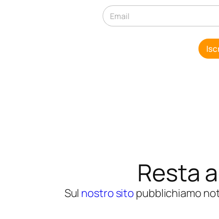
e
E
*
m
a
i
l
Iscr
*
Resta 
Sul
nostro sito
pubblichiamo noti