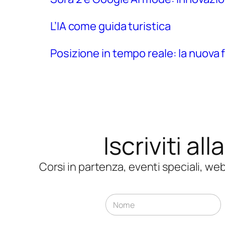
L’IA come guida turistica
Posizione in tempo reale: la nuova
Iscriviti al
Corsi in partenza, eventi speciali, w
N
o
m
Nome