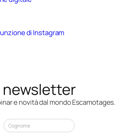
 funzione di Instagram
la newsletter
ebinar e novità dal mondo Escamotages.
N
o
Cognome