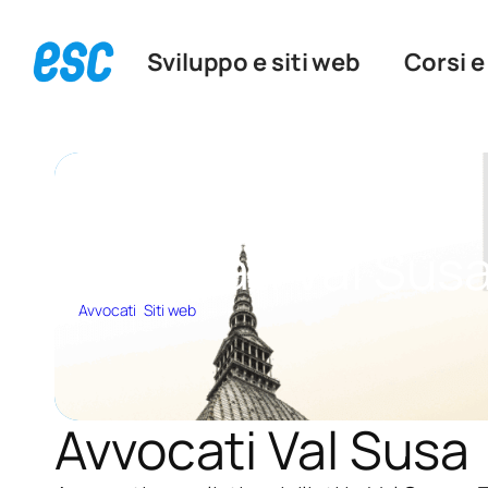
Sviluppo e siti web
Corsi e
Vai
al
contenuto
Avvocati Val Sus
Avvocati
, 
Siti web
Avvocati Val Susa